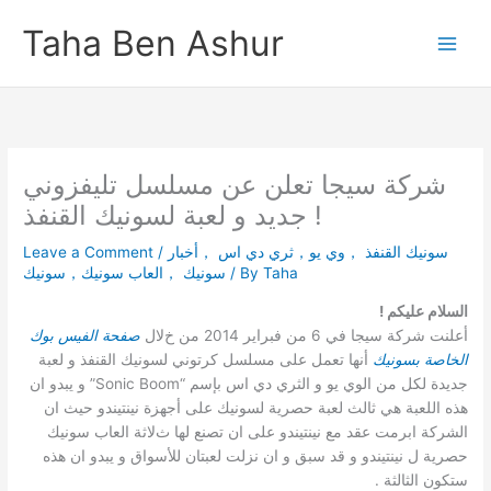
Skip
Taha Ben Ashur
to
content
شركة سيجا تعلن عن مسلسل تليفزوني
جديد و لعبة لسونيك القنفذ !
Leave a Comment
/
سونيك القنفذ ，وي يو，ثري دي اس ，أخبار
سونيك ，العاب سونيك，سونيك
/ By
Taha
السلام عليكم !
أعلنت شركة سيجا في 6 من فبراير 2014 من خﻻل
صفحة الفيس بوك
الخاصة بسونيك
أنها تعمل على مسلسل كرتوني لسونيك القنفذ و لعبة
جديدة لكل من الوي يو و الثري دي اس بإسم “Sonic Boom” و يبدو ان
هذه اللعبة هي ثالث لعبة حصرية لسونيك على أجهزة نينتيندو حيث ان
الشركة ابرمت عقد مع نينتيندو على ان تصنع لها ثﻻثة العاب سونيك
حصرية ل نينتيندو و قد سبق و ان نزلت لعبتان للأسواق و يبدو ان هذه
ستكون الثالثة .