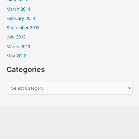
March 2014
February 2014
September 2013
July 2013
March 2013
May 2012
Categories
C
a
t
e
g
o
r