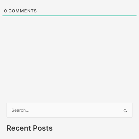
0
COMMENTS
S
e
a
Recent Posts
r