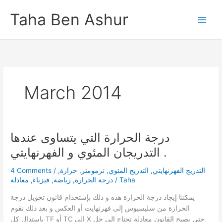
Skip
Taha Ben Ashur
to
content
March 2014
درجة الحرارة التي يتساوى عندها
التدريجان المئوي و الفهرنهايتي .
4 Comments
/
,
حرارة
,
ترمومتر
,
التدريج المئوي
,
التدريج الفهرنهايتي
معادلة
,
فيزياء
,
رياضة
,
درجة الحرارة
/
Taha
يمكننا إيجاد درجة الحرارة هذه و ذلك بإستخدام قانون تحويل درجة
الحرارة من سليسيوس إلى فهرنهايت أو العكس و بعد ذلك نقوم
بإستدال كل TF أو TC إلى X حتى يصبح القانون معادلة تحتاج إلى حل