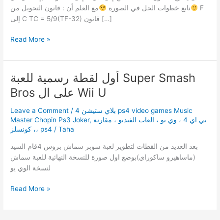
تابع خطوات الحل في الصورة
مع العلم أن : قانون التحويل من F
إلى C TC = 5/9(TF-32) قانون […]
درجة
Read More »
الحرارة
التي
يتساوى
أول لقطة رسمية للعبة Super Smash
عندها
Bros على ال Wii U
التدريجان
المئوي
Leave a Comment
/
بلاي ستيشن 4 ps4 video games Music
و
Master Chopin Ps3 Joker
,
بي اي 4 ، وي يو ، العاب الفيديو ، مقارنة
الفهرنهايتي
، كونسلز، ps4
/
Taha
.
بعد العديد من القطات لتطوير لعبة سوبر سماش بروس 4قام السيد
(ماساهيرو ساكوراي)بوضع اول صورة للنسخة النهائية للعبة سماش
لنسخة الوي يو
أول
Read More »
لقطة
رسمية