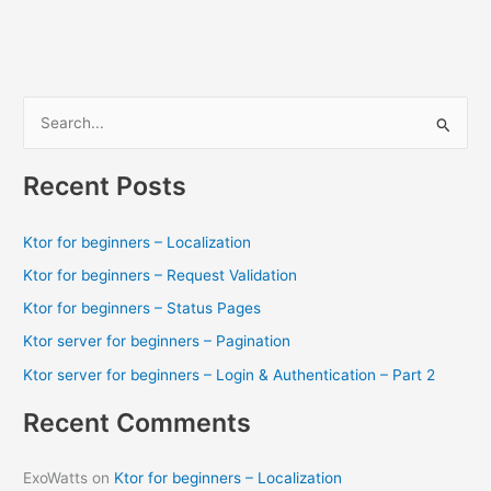
للعبة
Super
Smash
Bros
على
S
ال
e
Wii
a
U
Recent Posts
r
c
Ktor for beginners – Localization
h
Ktor for beginners – Request Validation
f
Ktor for beginners – Status Pages
o
Ktor server for beginners – Pagination
r
Ktor server for beginners – Login & Authentication – Part 2
:
Recent Comments
ExoWatts
on
Ktor for beginners – Localization