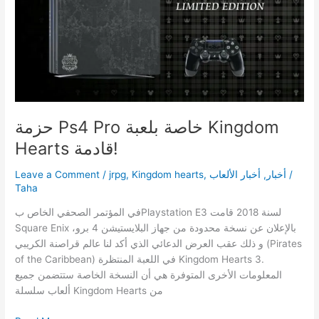
حزمة Ps4 Pro خاصة بلعبة Kingdom
Hearts قادمة!
/
أخبار
,
أخبار اﻷلعاب
,
Kingdom hearts
,
jrpg
/
Leave a Comment
Taha
في المؤتمر الصحفي الخاص بPlaystation E3 لسنة 2018 قامت
Square Enix باﻹعلان عن نسخة محدودة من جهاز البلايستيشن 4 برو،
و ذلك عقب العرض الدعائي الذي أكد لنا عالم قراصنة الكريبي (Pirates
of the Caribbean) في اللعبة المنتظرة Kingdom Hearts 3.
المعلومات اﻷخرى المتوفرة هي أن النسخة الخاصة ستتضمن جميع
ألعاب سلسلة Kingdom Hearts من