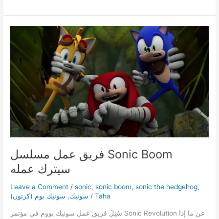
تبدو
FIFA
19
على
الSwitch
فريق عمل مسلسل Sonic Boom
سيترك عمله
Leave a Comment
/
sonic
,
sonic boom
,
sonic the hedgehog
,
Taha
/
سونيك
,
سونيك بوم (كرتون)
سُئِلَ فريق عمل سونيك بووم في مؤتمر Sonic Revolution عن ما إذا