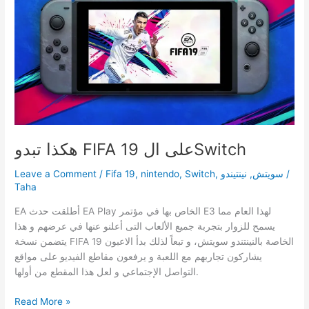
Bros
Ultimate
هكذا تبدو FIFA 19 على الSwitch
/
سويتش
,
نينتيندو
,
Switch
,
nintendo
,
Fifa 19
/
Leave a Comment
Taha
EA أطلقت حدث EA Play الخاص بها في مؤتمر E3 لهذا العام مما
يسمح للزوار بتجربة جميع الألعاب التى أعلنو عنها في عرضهم و هذا
يتضمن نسخة FIFA 19 الخاصة بالنينتندو سويتش، و تبعاً لذلك بدأ الاعبون
يشاركون تجاربهم مع اللعبة و يرفعون مقاطع الفيديو على مواقع
التواصل الإجتماعي و لعل هذا المقطع من أولها.
هكذا
Read More »