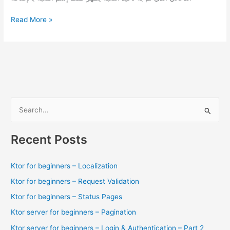
الإعلان
Read More »
عن
Team
Sonic
Racing
رسمياً
S
e
a
Recent Posts
r
c
Ktor for beginners – Localization
h
Ktor for beginners – Request Validation
f
Ktor for beginners – Status Pages
o
Ktor server for beginners – Pagination
r
Ktor server for beginners – Login & Authentication – Part 2
: