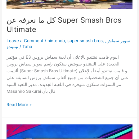
كل ما نعرفه عن Super Smash Bros
Ultimate
سوبر سماش
,
,
super smash bros
,
nintendo
/
Leave a Comment
Taha
/
نينتيندو
في مؤتمر E3 اليوم قامت نينتندو باﻹعلان أن لعبة سماش بروس
الجديدة على النينتندو سويتش ستكون بإسم سوبر سماش بروس
ألتيمت (Super Smash Bros Ultimate) و قامت نينتندو أيضاً باﻹعلان
على أن جميع الشخصيات من جميع ألعاب سماش بروس السابقة على
مر السنوات ستكون متوفرة في اللعبة الجديدة، مدير اللعبة السيد
Masahiro Sakurai قال بأن
كل
Read More »
ما
نعرفه
عن
Super
Smash