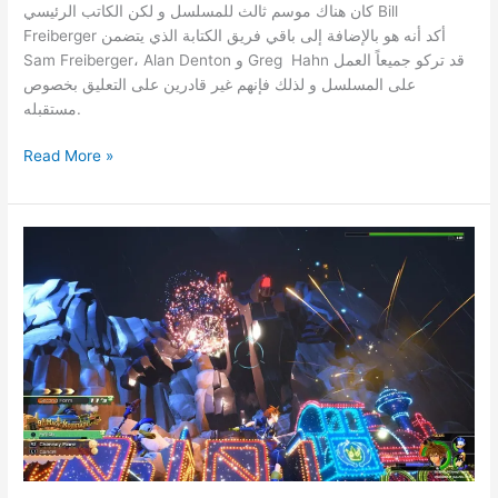
كان هناك موسم ثالث للمسلسل و لكن الكاتب الرئيسي Bill
Freiberger أكد أنه هو بالإضافة إلى باقي فريق الكتابة الذي يتضمن
Sam Freiberger، Alan Denton و Greg Hahn قد تركو جميعاً العمل
على المسلسل و لذلك فإنهم غير قادرين على التعليق بخصوص
مستقبله.
فريق
Read More »
عمل
مسلسل
Sonic
Boom
سيترك
عمله