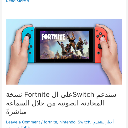
حزمة
Read More »
Ps4
Pro
خاصة
بلعبة
Kingdom
Hearts
قادمة!
نسخة Fortnite على الSwitch ستدعم
المحادتة الصوتية من خلال السماعة
مباشرةً
أخبار نينتيندو
,
,
Switch
,
nintendo
,
fortnite
/
Leave a Comment
Taha
/
نينتيندو