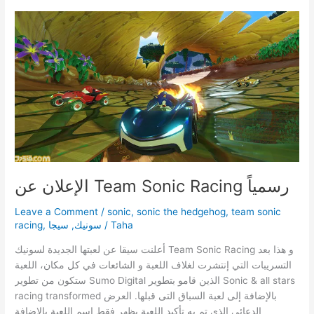
Team
Sonic
Racing
الإعلان عن Team Sonic Racing رسمياً
Leave a Comment
/
sonic
,
sonic the hedgehog
,
team sonic
Taha
/
سونيك
,
سيجا
,
racing
أعلنت سيقا عن لعبتها الجديدة لسونيك Team Sonic Racing و هذا بعد
التسريبات التي إنتشرت لغلاف اللعبة و الشائعات في كل مكان، اللعبة
ستكون من تطوير Sumo Digital الذين قامو بتطوير Sonic & all stars
racing transformed بالإضافة إلى لعبة السباق التى قبلها. العرض
الدعائي الذي تم به تأكيد اللعبة يظهر فقط إسم اللعبة بالإضافة