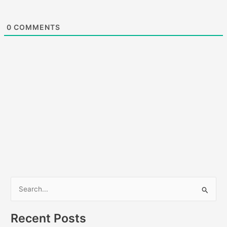
0
COMMENTS
S
e
a
Recent Posts
r