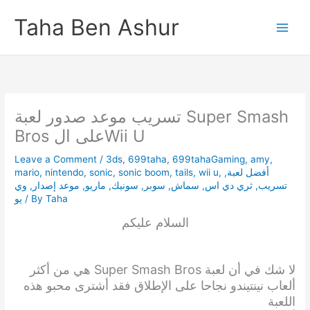
Skip
Taha Ben Ashur
to
content
تسريب موعد صدور لعبة Super Smash
Bros على الWii U
Leave a Comment
/
3ds
,
699taha
,
699tahaGaming
,
amy
,
mario
,
nintendo
,
sonic
,
sonic boom
,
tails
,
wii u
,
,
أفضل لعبة
وي
,
موعد إصدار
,
ماريو
,
سونيك
,
سوبر
,
سماش
,
ثري دي اس
,
تسريب
يو
/ By
Taha
السلام عليكم
لا شك في أن لعبة Super Smash Bros هي من أكثر
ألعاب نينتيندو نجاحا على الإطلاق فقد أشترى محبو هذه
اللعبة