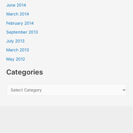
June 2014
March 2014
February 2014
September 2013
July 2013
March 2013
May 2012
Categories
C
a
t
e
g
o