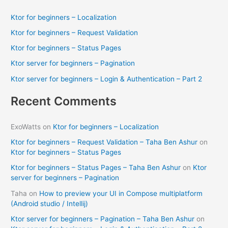
c
Ktor for beginners – Localization
h
Ktor for beginners – Request Validation
f
Ktor for beginners – Status Pages
o
Ktor server for beginners – Pagination
r
Ktor server for beginners – Login & Authentication – Part 2
:
Recent Comments
ExoWatts
on
Ktor for beginners – Localization
Ktor for beginners – Request Validation – Taha Ben Ashur
on
Ktor for beginners – Status Pages
Ktor for beginners – Status Pages – Taha Ben Ashur
on
Ktor
server for beginners – Pagination
Taha
on
How to preview your UI in Compose multiplatform
(Android studio / Intellij)
Ktor server for beginners – Pagination – Taha Ben Ashur
on