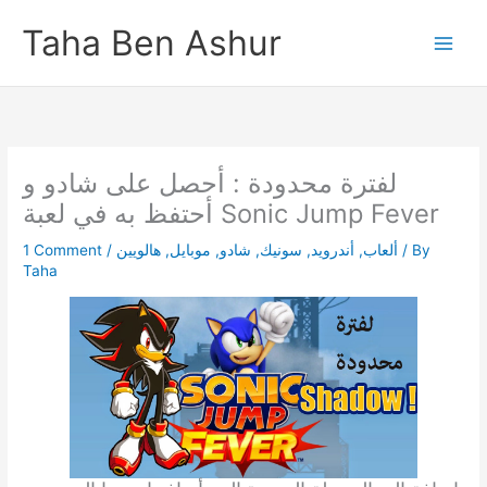
Skip
Taha Ben Ashur
to
content
لفترة محدودة : أحصل على شادو و
أحتفظ به في لعبة Sonic Jump Fever
1 Comment
/
هالويين
,
موبايل
,
شادو
,
سونيك
,
أندرويد
,
ألعاب
/ By
Taha