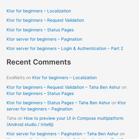
c
Ktor for beginners – Localization
h
Ktor for beginners – Request Validation
f
Ktor for beginners – Status Pages
o
Ktor server for beginners – Pagination
r
Ktor server for beginners – Login & Authentication – Part 2
:
Recent Comments
ExoWatts
on
Ktor for beginners – Localization
Ktor for beginners – Request Validation – Taha Ben Ashur
on
Ktor for beginners – Status Pages
Ktor for beginners – Status Pages – Taha Ben Ashur
on
Ktor
server for beginners – Pagination
Taha
on
How to preview your UI in Compose multiplatform
(Android studio / Intellij)
Ktor server for beginners – Pagination – Taha Ben Ashur
on