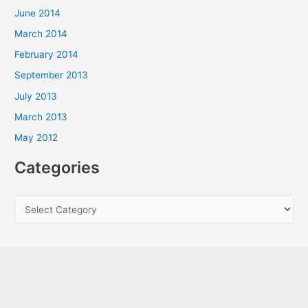
June 2014
March 2014
February 2014
September 2013
July 2013
March 2013
May 2012
Categories
C
a
t
e
g
o