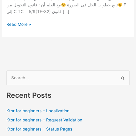
تابع خطوات الحل في الصورة
مع العلم أن : قانون التحويل من F
إلى C TC = 5/9(TF-32) قانون […]
درجة
Read More »
الحرارة
التي
يتساوى
عندها
التدريجان
المئوي
و
S
الفهرنهايتي
e
.
a
Recent Posts
r
c
Ktor for beginners – Localization
h
Ktor for beginners – Request Validation
f
Ktor for beginners – Status Pages
o