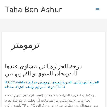
Skip
Taha Ben Ashur
to
content
ترمومتر
درجة الحرارة التي يتساوى عندها
التدريجان المئوي و الفهرنهايتي .
4 Comments
/
,
حرارة
,
ترمومتر
,
التدريج المئوي
,
التدريج الفهرنهايتي
معادلة
,
فيزياء
,
رياضة
,
درجة الحرارة
/
Taha
يمكننا إيجاد درجة الحرارة هذه و ذلك بإستخدام قانون تحويل درجة
الحرارة من سليسيوس إلى فهرنهايت أو العكس و بعد ذلك نقوم
بإستدال كل TF أو TC إلى X حتى يصبح القانون معادلة تحتاج إلى حل