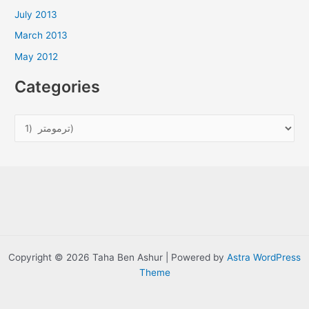
July 2013
March 2013
May 2012
Categories
C
a
t
e
g
o
r
i
Copyright © 2026 Taha Ben Ashur | Powered by
Astra WordPress
e
Theme
s