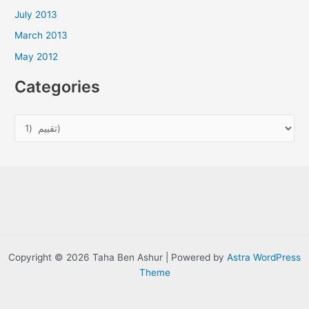
July 2013
March 2013
May 2012
Categories
C
a
t
e
g
o
r
i
Copyright © 2026 Taha Ben Ashur | Powered by
Astra WordPress
e
Theme
s