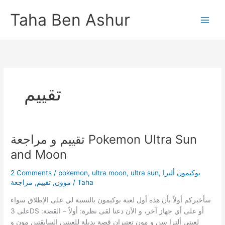
Skip
Taha Ben Ashur
to
content
تقييم
تقييم و مراجعة Pokemon Ultra Sun
and Moon
2 Comments
/
pokemon
,
ultra moon
,
ultra sun
,
بوكيمون ألترا
مراجعة
,
تقييم
,
موون
/
Taha
سأخبركم أولاً بأن هذه أول لعبة بوكيمون بالنسبة لي على الإطلاق سواء
على 3DS أو على أي جهاز آخر، و الأن دعنا لقى نظرة: أولاً – القصة:
لعبتي ألترا سن و مون تعتبران قصة بديلة للعبتين السابقتين مون و