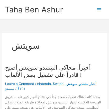
Skip
Taha Ben Ashur
to
content
سويتش
أخيراً: محاكي النينتندو سويتش أصبح
قادراً على تشغيل بعض الألعاب !
Leave a Comment
/
nintendo
,
Switch
,
,
سويتش
,
أخبار نينتيندو
نينتيندو
/
Taha
أنجاز كبير قام به فريق yuzu بعدما كانت هناك تحديات صعبة جداً في
الهندسة العكسية لجهاز النينتندو سويتش لمحاكاة طريقة عمله بالشكل
المطلوب، نسخة محاكي السويتش في الأساس هي نسخة مبنية على