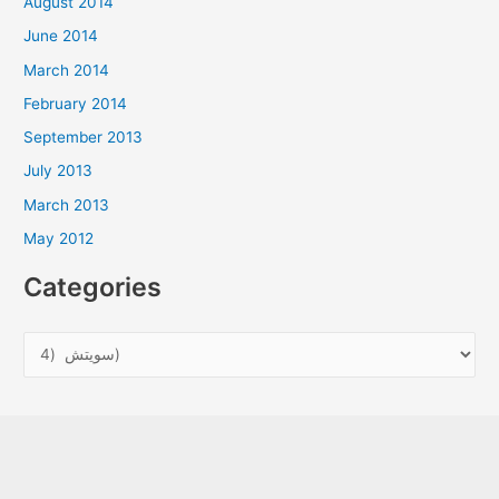
August 2014
June 2014
March 2014
February 2014
September 2013
July 2013
March 2013
May 2012
Categories
C
a
t
e
g
o