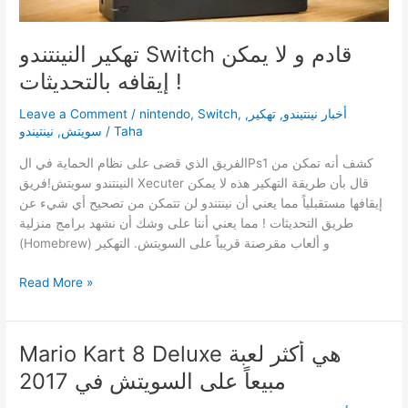
تهكير النينتندو Switch قادم و لا يمكن
إيقافه بالتحديثات !
Leave a Comment
/
nintendo
,
Switch
,
,
تهكير
,
أخبار نينتيندو
نينتيندو
,
سويتش
/
Taha
الفريق الذي قضى على نظام الحماية في الPs1 كشف أنه تمكن من
النينتندو سويتش!فريق Xecuter قال بأن طريقة التهكير هذه لا يمكن
إيقافها مستقبلياً مما يعني أن نينتندو لن تتمكن من تصحيح أي شيء عن
طريق التحديثات ! مما يعني أننا على وشك أن نشهد برامج منزلية
(Homebrew) و ألعاب مقرصنة قريباً على السويتش. التهكير
تهكير
Read More »
النينتندو
Switch
قادم
Mario Kart 8 Deluxe هي أكثر لعبة
و
مبيعاً على السويتش في 2017
لا
يمكن