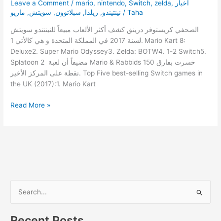
Leave a Comment
/
mario
,
nintendo
,
Switch
,
zelda
,
أخبار
إيقافه
ماريو
,
سويتش
,
سبلاتوون
,
زيلدا
,
نينتيندو
/
Taha
بالتحديثات
!
الصحفي كريستوفر درينق كشف أكثر الألعاب مبيعاً للنينتندو سويتش
لسنة 2017 في المملكة المتحدة و هي كالأتي 1. Mario Kart 8:
Deluxe2. Super Mario Odyssey3. Zelda: BOTW4. 1-2 Switch5.
Splatoon 2 مضيفاً أن لعبة Mario & Rabbids خسرت بفارق 150
نقطة على المركز الأخير. Top Five best-selling Switch games in
the UK (2017):1. Mario Kart
Mario
Read More »
Kart
8
Deluxe
هي
أكثر
لعبة
مبيعاً
S
على
e
السويتش
a
في
Recent Posts