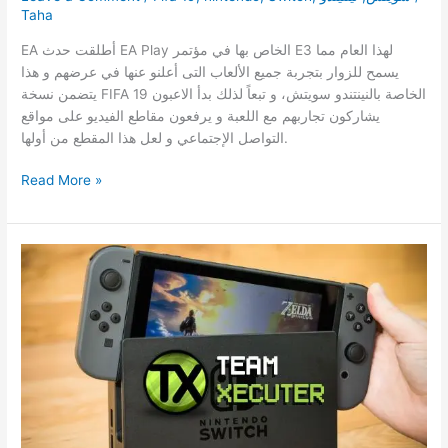
Taha
EA أطلقت حدث EA Play الخاص بها في مؤتمر E3 لهذا العام مما
يسمح للزوار بتجربة جميع الألعاب التى أعلنو عنها في عرضهم و هذا
يتضمن نسخة FIFA 19 الخاصة بالنينتندو سويتش، و تبعاً لذلك بدأ الاعبون
يشاركون تجاربهم مع اللعبة و يرفعون مقاطع الفيديو على مواقع
التواصل الإجتماعي و لعل هذا المقطع من أولها.
هكذا
Read More »
تبدو
FIFA
19
على
الSwitch