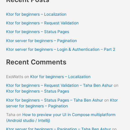
2017
r
c
Ktor for beginners – Localization
h
Ktor for beginners – Request Validation
f
Ktor for beginners – Status Pages
o
Ktor server for beginners – Pagination
r
Ktor server for beginners – Login & Authentication – Part 2
:
Recent Comments
ExoWatts
on
Ktor for beginners – Localization
Ktor for beginners – Request Validation – Taha Ben Ashur
on
Ktor for beginners – Status Pages
Ktor for beginners – Status Pages – Taha Ben Ashur
on
Ktor
server for beginners – Pagination
Taha
on
How to preview your UI in Compose multiplatform
(Android studio / Intellij)
Ktor server for beginners – Pagination – Taha Ben Ashur
on