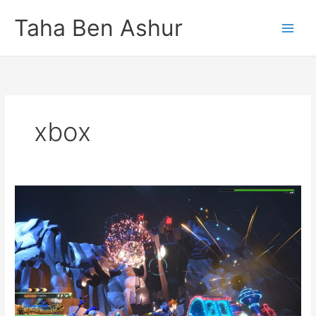
Skip
Taha Ben Ashur
to
content
xbox