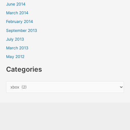
June 2014
March 2014
February 2014
September 2013
July 2013
March 2013
May 2012
Categories
C
a
t
e
g
o