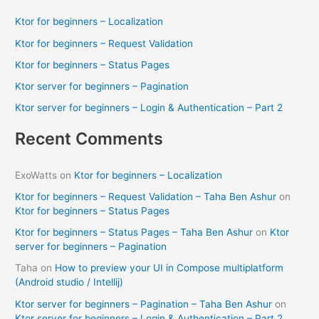
c
Ktor for beginners – Localization
h
Ktor for beginners – Request Validation
f
Ktor for beginners – Status Pages
o
Ktor server for beginners – Pagination
r
Ktor server for beginners – Login & Authentication – Part 2
:
Recent Comments
ExoWatts
on
Ktor for beginners – Localization
Ktor for beginners – Request Validation – Taha Ben Ashur
on
Ktor for beginners – Status Pages
Ktor for beginners – Status Pages – Taha Ben Ashur
on
Ktor
server for beginners – Pagination
Taha
on
How to preview your UI in Compose multiplatform
(Android studio / Intellij)
Ktor server for beginners – Pagination – Taha Ben Ashur
on
Ktor server for beginners – Login & Authentication – Part 2