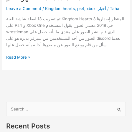
Leave a Comment
/
Kingdom hearts
,
ps4
,
xbox
,
أخبار
/
Taha
تم تسريب 13 لقطة شاشة للعبة Kingdom Hearts 3 المنتظر إصدارها
على Ps4 و Xbox One في 2018 مصدر الصور: يقول المستخدم
wrestleman الذي قام بنشر الصور على منتدى ما بأنه حصل على
الصور من أحد المستخدمين من سيرفر يديره هو على discord بعدما
سأل من قام بوضع الصور عن مصدرها أجابه بأنه حصل عليها
تسريب
Read More »
لقطات
لKingdom
Hearts
3
تظهر
عالم
Monsters
S
Inc
e
a
Recent Posts
r