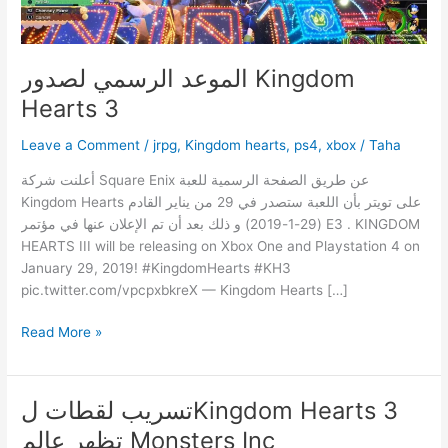
الموعد الرسمي لصدور Kingdom
Hearts 3
Leave a Comment
/
jrpg
,
Kingdom hearts
,
ps4
,
xbox
/
Taha
أعلنت شركة Square Enix عن طريق الصفحة الرسمية للعبة
Kingdom Hearts على تويتر بأن اللعبة ستصدر في 29 من يناير القادم
(29-1-2019) و ذلك بعد أن تم الإعلان عنها في مؤتمر E3 . KINGDOM
HEARTS III will be releasing on Xbox One and Playstation 4 on
January 29, 2019! #KingdomHearts #KH3
pic.twitter.com/vpcpxbkreX — Kingdom Hearts […]
الموعد
Read More »
الرسمي
لصدور
Kingdom
تسريب لقطات لKingdom Hearts 3
Hearts
تظهر عالم Monsters Inc
3