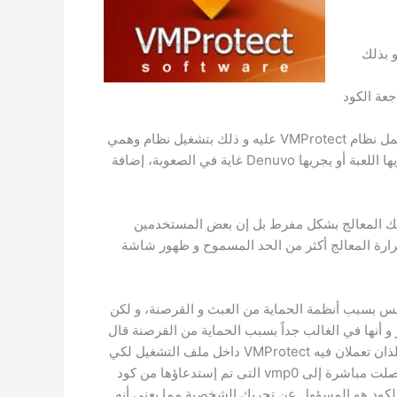
وقت) و بذلك
راجعة الكود
طريقة العمل: بينما يعمل نظام Denuvo في الخلفية يقوم بوظائفه يعمل نظام VMProtect عليه و ذلك بتشغيل نظام وهمي
يعمل بمعمارية غير معروفة مما يجعل التعرف على العمليات التى تجريها اللعبة أو يجريها Denuvo غاية في الصعوبة، إضافة
تهلك المعالج بشكل مفرط بل إن بعض المستخدمين
رة المعالج أكثر من الحد المسموح و ظهور شاشة
هلاك المعالج ليس بسبب أنظمة الحماية من العبث و القرصنة، و لكن
ير و أنها في الغالب جداً بسبب الحماية من القرصنة قال
Voski “بينما كنت ألعب، و ضعت بعض نقاط التوقف على القسمين اللذان تعملان فيه VMProtect داخل ملف التشغيل لكي
أرى إن كان يتم إستدعاؤها أثناء اللعب. و حالما أنتهت نقطة التوقف وصلت مباشرة إلى vmp0 التى تم إستدعاؤها من كود
ا الكود هو المسؤول عن تحريك الشخصية مما يعني أنه