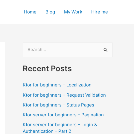
Home
Blog
My Work
Hire me
S
e
a
Recent Posts
r
c
Ktor for beginners – Localization
h
Ktor for beginners – Request Validation
f
Ktor for beginners – Status Pages
o
Ktor server for beginners – Pagination
r
Ktor server for beginners – Login &
:
Authentication – Part 2