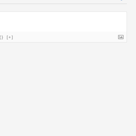
{}
[+]