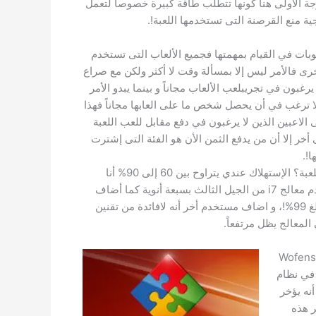
جة الأولى هنا كونها تتطلب طاقة كبيرة خصوصاً لتعمل
Denuv تواجه صعوبات في القيام بمهمتها فجميع الألعاب التى تستخدم
أخرى فالأمر ليس إلا بمسألة وقت لا أكثر ولكن مع صراع
يرغبون في تجريبلعب الألعاب مجاناً و بينما يبدو الأمر
 ترغب في أن يحصل شخص ما على العابها مجاناً فهذا
 الاعبين الذين لا يرغبون في دفع مقابل للعب اللعبة
ر إلا أن من يدفع الثمن الأن هو الفئة التى إشترت
ا!.
أحد اللاعبين على ستيم سأل “ماهو معدل إستهلاك المعالج الطبيعي للعبة؟ الإستهلاك عندي يتراوح بين 60 إلى 90% أنا
أتسائل إن كان هذا طبيعياً أم لا” الجدير بالذكر هو أن هذا الاعب يستخدم معالج i7 من الجيل الثالث بسبعة أنوية كما أضاف
مستخدم أخر يستخدم معالج i7 من الجيل السابع أن الإستهلاك لديه يبلغ 99%!، و اضاف مستخدم أخر أنه لافائدة من تقنين
لمعالج يظل مرتفعاً.
Rev الذي قام بتكريك لعبة Wofenstine II:
كلة في نظام
بقاً فإن نظام حماية Denuvo أثبت أنه يؤخر
يمه بنظام أخر هذه