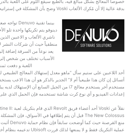
خصوصاً المعالج بشكل مبالغ فيه، بالطبع سيقع اللوم على اللعبة بالدر
بدقة عالية إلا أن مُكرِك الألعاب Voski وضح بأن المشكلة في إستراتيجية منع القرصنة التى تستخدمها اللعبة!.
بينما تقنية o
دينوفو يتم تكريكها واحدة تلو ال
ناشري الألعاب و الاعبين الذين 
منطقياً حيث أن شركات النشر لا
يعد نوعاً من السرقة إضافة إلى
الأسباب تختلف من شخص إلى أخ
اللعبة و دفعت ثمنه
إعدادات الفيديو و أي نوع كرت شاشة تستخدمه فإن الحمل الذي على ا
نقلاً عن Voski أحد أعضاء فريق olt
The New Colossus قبل أن يتم إطلاقها في الأسواق، فإن المش
منع القرصنة حيث كما أوضحت سا
عملية التكريك فقط و لا يمنعها لذلك قررت Ubisoft تدع