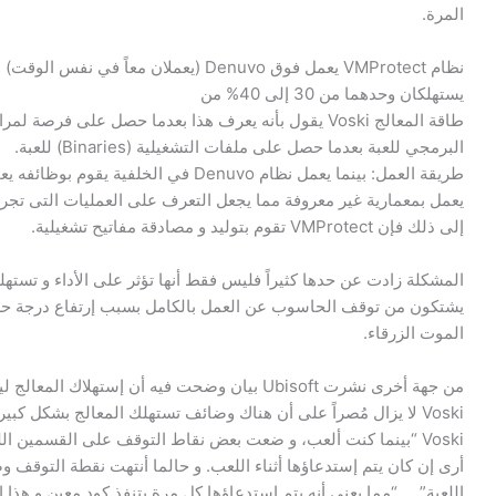
المرة.
نظام VMProtect يعمل فوق Denuvo (يعملان معاً في نفس ال
يستهلكان وحدهما من 30 إلى 40% من
طاقة المعالج Voski يقول بأنه يعرف هذا بعدما حصل على فرصة لم
البرمجي للعبة بعدما حصل على ملفات التشغيلية (Binaries) للعبة.
إلى ذلك فإن VMProtect تقوم بتوليد و مصادقة مفاتيح تشغيلية.
المشكلة زادت عن حدها كثيراً فليس فقط أنها تؤثر على الأداء و تس
يشتكون من توقف الحاسوب عن العمل بالكامل بسبب إرتفاع درجة حرا
الموت الزرقاء.
من جهة أخرى نشرت Ubisoft بيان وضحت فيه أن إست
Voski لا يزال مُصراً على أن هناك وضائف تستهلك المعالج بشكل كب
اللعبة” … “مما يعني أنه يتم إستدعاؤها كل مرة يتنفذ كود معين و هذ