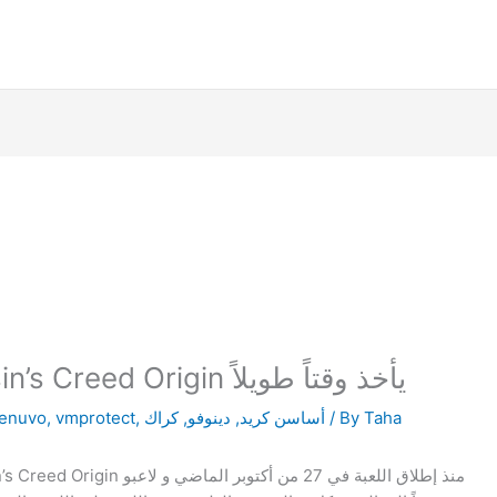
لهذا السبب فإن تكريك Assassin’s Creed Origin يأخذ وقتاً طويلاً
Taha
/ By
أساسن كريد
,
دينوفو
,
كراك
,
vmprotect
,
enuvo